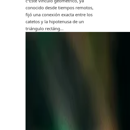
c²Este vínculo geométrico, ya
conocido desde tiempos remotos,
fijó una conexión exacta entre los
catetos y la hipotenusa de un
triángulo rectáng...