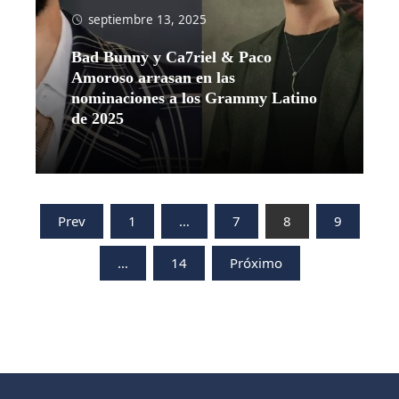
septiembre 13, 2025
Bad Bunny y Ca7riel & Paco
Amoroso arrasan en las
nominaciones a los Grammy Latino
de 2025
Leer más
Paginación
Prev
1
…
7
8
9
de
…
14
Próximo
entradas