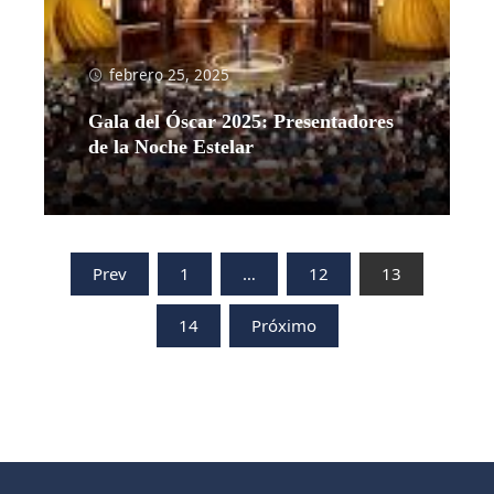
febrero 25, 2025
Gala del Óscar 2025: Presentadores
de la Noche Estelar
Leer más
Paginación
Prev
1
…
12
13
de
14
Próximo
entradas