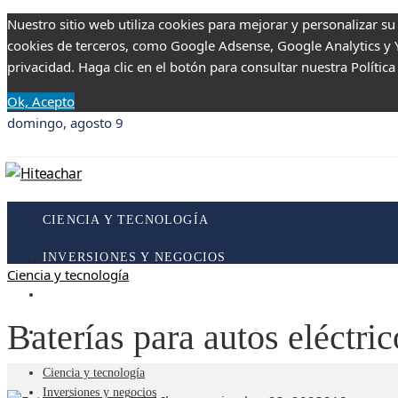
Nuestro sitio web utiliza cookies para mejorar y personalizar su
cookies de terceros, como Google Adsense, Google Analytics y Yo
privacidad. Haga clic en el botón para consultar nuestra Política
Ok, Acepto
domingo, agosto 9
CIENCIA Y TECNOLOGÍA
INVERSIONES Y NEGOCIOS
Ciencia y tecnología
RESPONSABILIDAD SOCIAL
Baterías para autos eléctri
CULTURA Y OCIO
Ciencia y tecnología
Inversiones y negocios