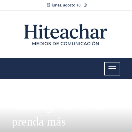
lunes, agosto 10
MODA Y TENDENCIAS
‘Bandage dress’: la
prenda más