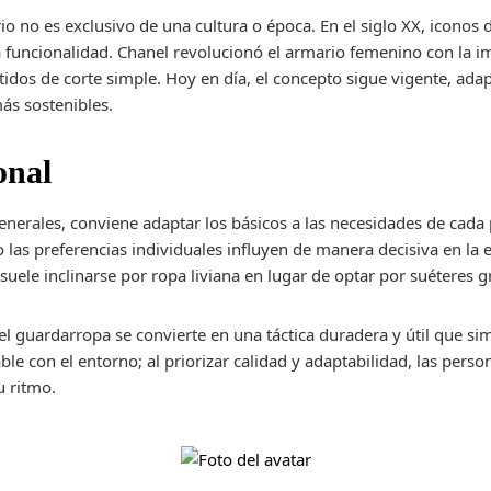
io no es exclusivo de una cultura o época. En el siglo XX, icono
la funcionalidad. Chanel revolucionó el armario femenino con la
stidos de corte simple. Hoy en día, el concepto sigue vigente, ad
más sostenibles.
onal
enerales, conviene adaptar los básicos a las necesidades de cad
o las preferencias individuales influyen de manera decisiva en la e
suele inclinarse por ropa liviana en lugar de optar por suéteres g
el guardarropa se convierte en una táctica duradera y útil que sim
ble con el entorno; al priorizar calidad y adaptabilidad, las per
u ritmo.