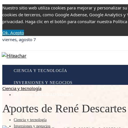
Nuestro sitio web utiliza cookies para mejorar y personalizar su
cookies de terceros, como Google Adsense, Google Analytics y Yo
privacidad. Haga clic en el botón para consultar nuestra Política
Ok, Acepto
viernes, agosto 7
CIENCIA Y TECNOLOGÍA
INVERSIONES Y NEGOCIOS
Ciencia y tecnología
RESPONSABILIDAD SOCIAL
Aportes de René Descartes a
CULTURA Y OCIO
Ciencia y tecnología
Inversiones y negocios