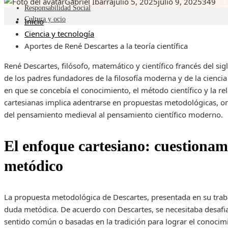
Gabriel Ibarra
julio 5, 2025
julio 9, 2025
349
Responsabilidad Social
Cultura y ocio
Inicio
Ciencia y tecnología
Aportes de René Descartes a la teoría científica
René Descartes, filósofo, matemático y científico francés del s
de los padres fundadores de la filosofía moderna y de la ciencia
en que se concebía el conocimiento, el método científico y la re
cartesianas implica adentrarse en propuestas metodológicas, ont
del pensamiento medieval al pensamiento científico moderno.
El enfoque cartesiano: cuestionam
metódico
La propuesta metodológica de Descartes, presentada en su tra
duda metódica. De acuerdo con Descartes, se necesitaba desafiar
sentido común o basadas en la tradición para lograr el conocim