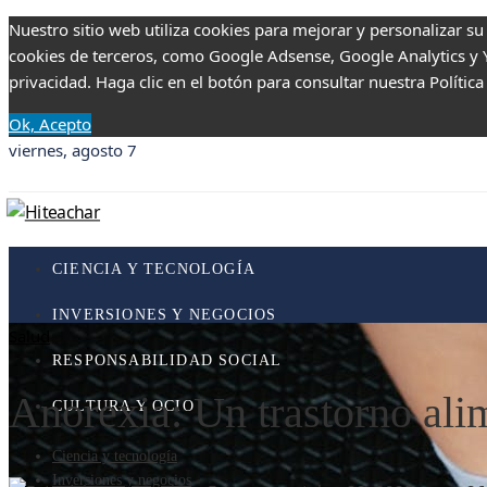
Nuestro sitio web utiliza cookies para mejorar y personalizar su
cookies de terceros, como Google Adsense, Google Analytics y Yo
privacidad. Haga clic en el botón para consultar nuestra Política
Ok, Acepto
viernes, agosto 7
CIENCIA Y TECNOLOGÍA
INVERSIONES Y NEGOCIOS
Salud
RESPONSABILIDAD SOCIAL
Anorexia: Un trastorno ali
CULTURA Y OCIO
Ciencia y tecnología
Inversiones y negocios