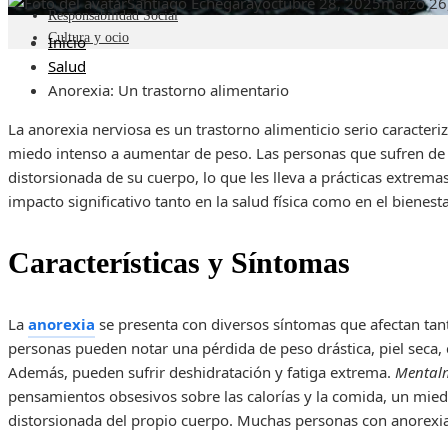
Santiago Echegaray
octubre 28, 2025
marzo 26
Responsabilidad Social
Cultura y ocio
Inicio
Salud
Anorexia: Un trastorno alimentario
La anorexia nerviosa es un trastorno alimenticio serio caracter
miedo intenso a aumentar de peso. Las personas que sufren de
distorsionada de su cuerpo, lo que les lleva a prácticas extrema
impacto significativo tanto en la salud física como en el bienest
Características y Síntomas
La
anorexia
se presenta con diversos síntomas que afectan tan
personas pueden notar una pérdida de peso drástica, piel seca,
Además, pueden sufrir deshidratación y fatiga extrema.
Mental
pensamientos obsesivos sobre las calorías y la comida, un mied
distorsionada del propio cuerpo. Muchas personas con anorexi