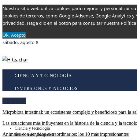
Nuestro sitio web utiliza cookies para mejorar y personalizar su
cookies de terceros, como Google Adsense, Google Analytics y Yo
privacidad. Haga clic en el botón para consultar nuestra Política
Ok, Acepto
sábado, agosto 8
CIENCIA Y TECNOLOGÍA
INVERSIONES Y NEGOCIOS
Novedades
RESPONSABILIDAD SOCIAL
Microbiota intestinal: un ecosistema complejo y beneficioso para la sa
CULTURA Y OCIO
Las ecuaciones más influyentes en la historia de la ciencia y la tecnol
Ciencia y tecnología
Animales con sentidos extraordinarios: los 10 más impresionantes
Inversiones y negocios