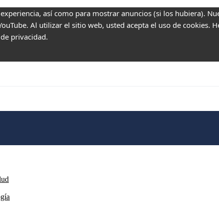
 experiencia, así como para mostrar anuncios (si los hubiera). Nu
uTube. Al utilizar el sitio web, usted acepta el uso de cookies. 
 de privacidad.
lud
ogía