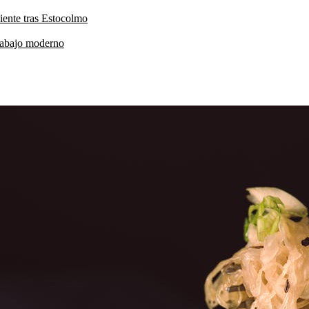
iente tras Estocolmo
trabajo moderno