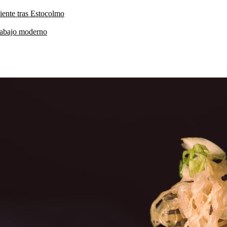
iente tras Estocolmo
trabajo moderno