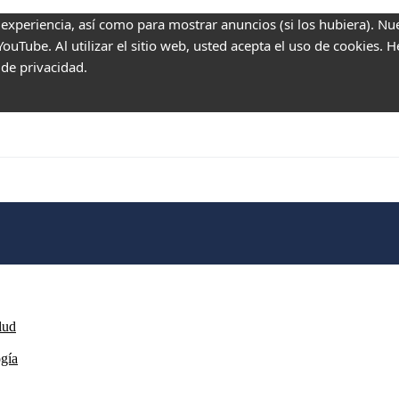
 experiencia, así como para mostrar anuncios (si los hubiera). Nu
uTube. Al utilizar el sitio web, usted acepta el uso de cookies. 
 de privacidad.
lud
ogía