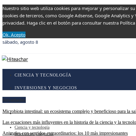
Nuestro sitio web utiliza cookies para mejorar y personalizar su
cookies de terceros, como Google Adsense, Google Analytics y Yo
privacidad. Haga clic en el botón para consultar nuestra Política
Ok, Acepto
sábado, agosto 8
CIENCIA Y TECNOLOGÍA
INVERSIONES Y NEGOCIOS
Novedades
RESPONSABILIDAD SOCIAL
Microbiota intestinal: un ecosistema complejo y beneficioso para la sa
CULTURA Y OCIO
Las ecuaciones más influyentes en la historia de la ciencia y la tecnol
Ciencia y tecnología
Animales con sentidos extraordinarios: los 10 más impresionantes
Inversiones y negocios